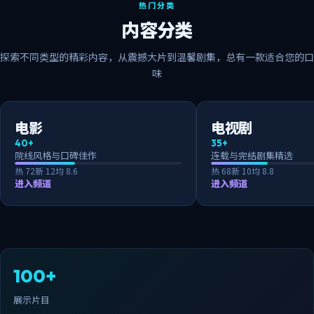
热门分类
内容分类
探索不同类型的精彩内容，从震撼大片到温馨剧集，总有一款适合您的口
味
电影
电视剧
40+
35+
院线风格与口碑佳作
连载与完结剧集精选
热
72
新
12
均
8.6
热
68
新
10
均
8.8
进入频道
进入频道
100+
展示片目