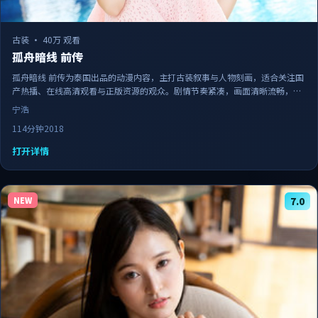
古装
·
40万 观看
孤舟暗线 前传
孤舟暗线 前传为泰国出品的动漫内容，主打古装叙事与人物刻画，适合关注国
产热播、在线高清观看与正版资源的观众。剧情节奏紧凑，画面清晰流畅，可
作为日常追剧与家庭观影的备选佳作。
宁浩
114分钟
2018
打开详情
NEW
7.0