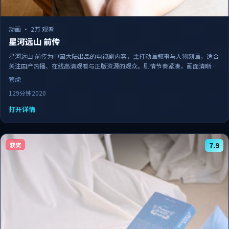
动画
·
2万 观看
星河远山 前传
星河远山 前传为中国大陆出品的电视剧内容，主打动画叙事与人物刻画，适合
关注国产热播、在线高清观看与正版资源的观众。剧情节奏紧凑，画面清晰流
畅，可作为日常追剧与家庭观影的备选佳作。
管虎
129分钟
2020
打开详情
获奖
7.9