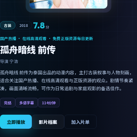
7.8
古装
2018
分
国产热播 · 在线高清观看 · 免费正版资源每日更新
孤舟暗线 前传
导演
宁浩
孤舟暗线 前传为泰国出品的动漫内容，主打古装叙事与人物刻画，
适合关注国产热播、在线高清观看与正版资源的观众。剧情节奏紧
凑，画面清晰流畅，可作为日常追剧与家庭观影的备选佳作。
完结
多语字幕
114分钟
立即播放
影片档案
加入片单