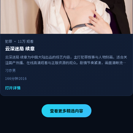
犯罪
·
11万 观看
云深迷局 续章
云深迷局 续章为中国大陆出品的综艺内容，主打犯罪叙事与人物刻画，适合关
注国产热播、在线高清观看与正版资源的观众。剧情节奏紧凑，画面清晰流
畅，可作为日常追剧与家庭观影的备选佳作。
刁亦男
166分钟
2016
打开详情
查看更多精选内容