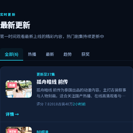
实时更新
最新更新
第一时间观看最新上线的精彩内容，热门剧集持续更新中
全部
(6)
热播
最新
趋势
获奖
更新至37集
孤舟暗线 前传
热播
孤舟暗线 前传为泰国出品的动漫内容，主打古装叙事
与人物刻画，适合关注国产热播、在线高清观看与正
版资源的观众。剧情节奏紧凑，画面清晰流畅，可作
评分
7.8
2018
古装
40万
2小时前
为日常追剧与家庭观影的备选佳作。
详情 →
BD超清
NEW