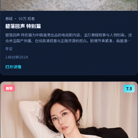
悬疑
·
50万 观看
碧落回声 特别篇
碧落回声 特别篇为中国香港出品的电视剧内容，主打悬疑叙事与人物刻画，适
合关注国产热播、在线高清观看与正版资源的观众。剧情节奏紧凑，画面清晰
流畅，可作为日常追剧与家庭观影的备选佳作。
李安
148分钟
2024
打开详情
趋势
7.5