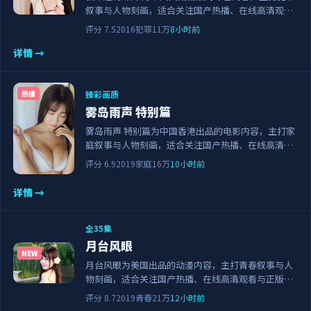
叙事与人物刻画，适合关注国产热播、在线高清观看
与正版资源的观众。剧情节奏紧凑，画面清晰流畅，
评分
7.5
2016
犯罪
11万
8小时前
可作为日常追剧与家庭观影的备选佳作。
详情 →
臻彩画质
热播
雾岛雨声 特别篇
雾岛雨声 特别篇为中国香港出品的电影内容，主打家
庭叙事与人物刻画，适合关注国产热播、在线高清观
看与正版资源的观众。剧情节奏紧凑，画面清晰流
评分
6.9
2019
家庭
16万
10小时前
畅，可作为日常追剧与家庭观影的备选佳作。
详情 →
全35集
月台风眼
NEW
月台风眼为美国出品的动漫内容，主打青春叙事与人
物刻画，适合关注国产热播、在线高清观看与正版资
源的观众。剧情节奏紧凑，画面清晰流畅，可作为日
评分
8.7
2019
青春
21万
12小时前
常追剧与家庭观影的备选佳作。