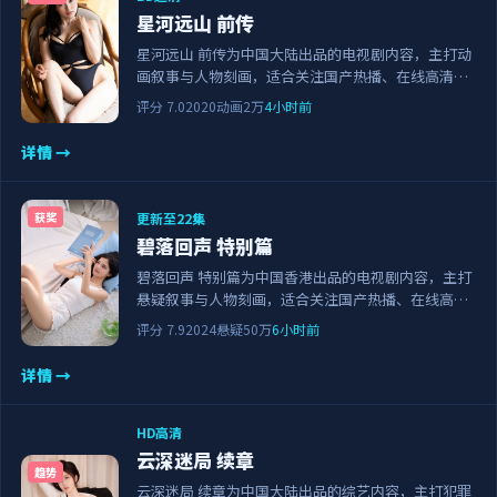
星河远山 前传
星河远山 前传为中国大陆出品的电视剧内容，主打动
画叙事与人物刻画，适合关注国产热播、在线高清观
看与正版资源的观众。剧情节奏紧凑，画面清晰流
评分
7.0
2020
动画
2万
4小时前
畅，可作为日常追剧与家庭观影的备选佳作。
详情 →
更新至22集
获奖
碧落回声 特别篇
碧落回声 特别篇为中国香港出品的电视剧内容，主打
悬疑叙事与人物刻画，适合关注国产热播、在线高清
观看与正版资源的观众。剧情节奏紧凑，画面清晰流
评分
7.9
2024
悬疑
50万
6小时前
畅，可作为日常追剧与家庭观影的备选佳作。
详情 →
HD高清
云深迷局 续章
趋势
云深迷局 续章为中国大陆出品的综艺内容，主打犯罪